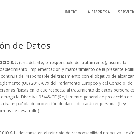
INICIO
LA EMPRESA
SERVIC
ión de Datos
CIO,S.L.
(en adelante, el responsable del tratamiento), asume la
tablecimiento, implementación y mantenimiento de la presente Polít
continua del responsable del tratamiento con el objetivo de alcanzar
 Reglamento (UE) 2016/679 del Parlamento Europeo y del Consejo, de
 personas físicas en lo que respecta al tratamiento de datos personale
 se deroga la Directiva 95/46/CE (Reglamento general de protección de
mativa española de protección de datos de carácter personal (Ley
normas de desarrollo).
CIO,S.L.
descansa en el
principio de responsabilidad proactiva
, segú