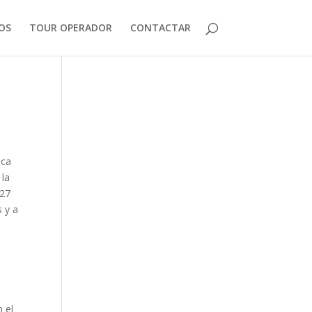
IOS
TOUR OPERADOR
CONTACTAR
ica
 la
 27
s y a
n el