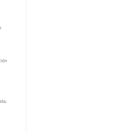
s
ción
ida,