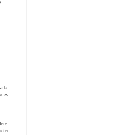
e
arla
dades
dere
ácter