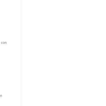
n con
on